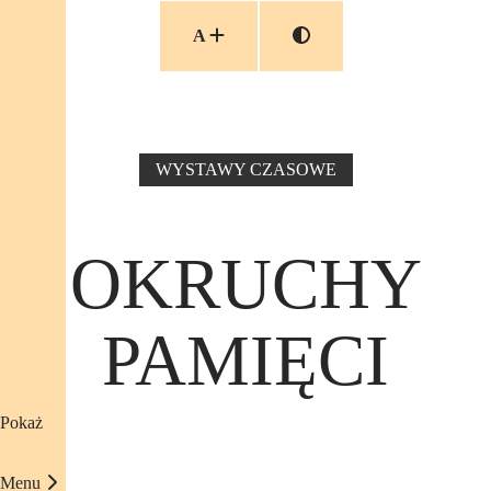
Przejdź do treści
A
WYSTAWY CZASOWE
01 września, 2019
OKRUCHY
PAMIĘCI
Pokaż
Menu