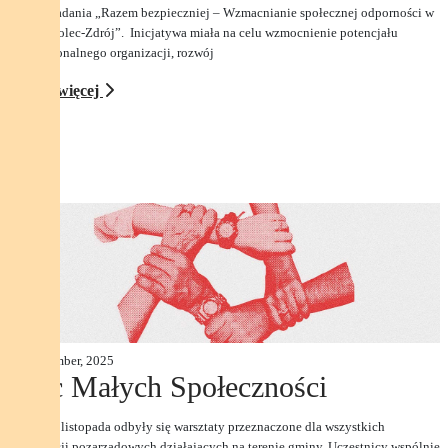
ramach zadania „Razem bezpieczniej – Wzmacnianie społecznej odporności w
Gminie Solec-Zdrój”. Inicjatywa miała na celu wzmocnienie potencjału
instytucjonalnego organizacji, rozwój
Czytaj więcej
07 November, 2025
Moc Małych Społeczności
W dniu 6 listopada odbyły się warsztaty przeznaczone dla wszystkich
organizacji pozarządowych działających na terenie gminy. Uczestnicy wspólnie