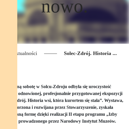
nowo.
Aktualności
Solec-Zdrój. Historia ...
W minioną sobotę w Solcu-Zdroju odbyła się uroczystość
otwarcia odnowionej, profesjonalnie przygotowanej ekspozycji
„Solec-Zdrój. Historia wsi, która kurortem się stała”. Wystawa,
od lat tworzona i rozwijana przez Stowarzyszenie, zyskała
nowoczesną formę dzięki realizacji II etapu programu „Izby
pamięci” prowadzonego przez Narodowy Instytut Muzeów.