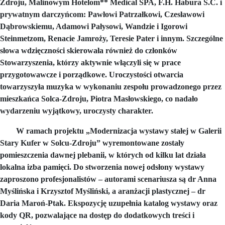
Zdroju, Malinowym Hotelom** Medical SPA, F.H. Habura S.C. i
prywatnym darczyńcom: Pawłowi Patrzałkowi, Czesławowi
Dąbrowskiemu, Adamowi Pałysowi, Wandzie i Igorowi
Steinmetzom, Renacie Jamroży, Teresie Pater i innym. Szczególne
słowa wdzięczności skierowała również do członków
Stowarzyszenia, którzy aktywnie włączyli się w prace
przygotowawcze i porządkowe. Uroczystości otwarcia
towarzyszyła muzyka w wykonaniu zespołu prowadzonego przez
mieszkańca Solca-Zdroju, Piotra Masłowskiego, co nadało
wydarzeniu wyjątkowy, uroczysty charakter.
W ramach projektu „Modernizacja wystawy stałej w Galerii
Stary Kufer w Solcu-Zdroju” wyremontowane zostały
pomieszczenia dawnej plebanii, w których od kilku lat działa
lokalna izba pamięci. Do stworzenia nowej odsłony wystawy
zaproszono profesjonalistów – autorami scenariusza są dr Anna
Myślińska i Krzysztof Myśliński, a aranżacji plastycznej – dr
Daria Maroń-Ptak. Ekspozycję uzupełnia katalog wystawy oraz
kody QR, pozwalające na dostęp do dodatkowych treści i