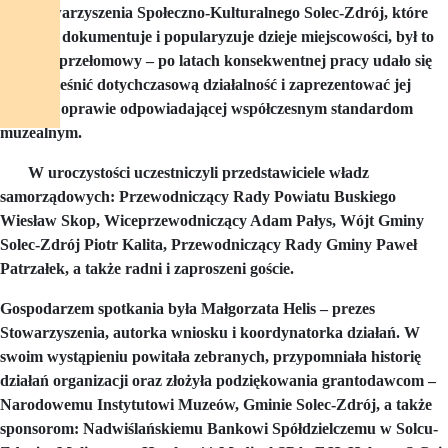
Dla Stowarzyszenia Społeczno-Kulturalnego Solec-Zdrój, które
od 23 lat dokumentuje i popularyzuje dzieje miejscowości, był to
moment przełomowy – po latach konsekwentnej pracy udało się
unowocześnić dotychczasową działalność i zaprezentować jej
efekty w oprawie odpowiadającej współczesnym standardom
muzealnym.
W uroczystości uczestniczyli przedstawiciele władz
samorządowych: Przewodniczący Rady Powiatu Buskiego
Wiesław Skop, Wiceprzewodniczący Adam Pałys, Wójt Gminy
Solec-Zdrój Piotr Kalita, Przewodniczący Rady Gminy Paweł
Patrzałek, a także radni i zaproszeni goście.
Gospodarzem spotkania była Małgorzata Helis – prezes
Stowarzyszenia, autorka wniosku i koordynatorka działań. W
swoim wystąpieniu powitała zebranych, przypomniała historię
działań organizacji oraz złożyła podziękowania grantodawcom –
Narodowemu Instytutowi Muzeów, Gminie Solec-Zdrój, a także
sponsorom: Nadwiślańskiemu Bankowi Spółdzielczemu w Solcu-