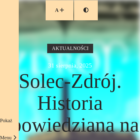
Przejdź do treści
A
AKTUALNOŚCI
31 sierpnia, 2025
Solec-Zdrój.
Historia
opowiedziana na
Pokaż
Menu